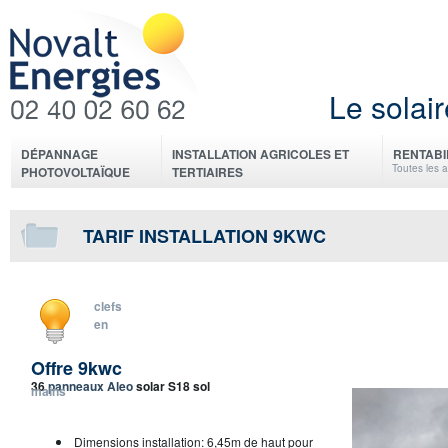
Le solair
DÉPANNAGE
INSTALLATION AGRICOLES ET
RENTABI
Toutes les 
PHOTOVOLTAÏQUE
TERTIAIRES
TARIF INSTALLATION 9KWC
clefs
en
Offre 9kwc
36
panneaux Aleo
solar S18 sol
mains
Dimensions installation: 6,45m de haut pour